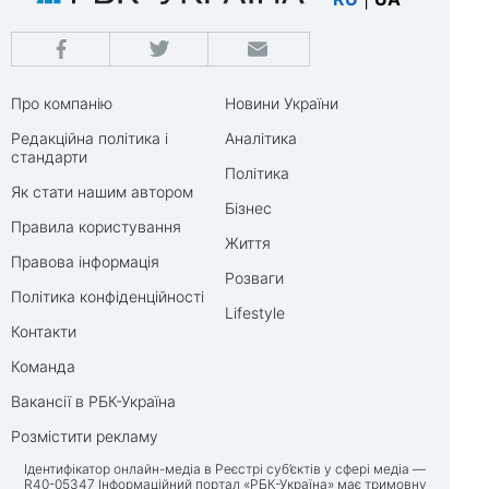
Про компанію
Новини України
Редакційна політика і
Аналітика
стандарти
Політика
Як стати нашим автором
Бізнес
Правила користування
Життя
Правова інформація
Розваги
Політика конфіденційності
Lifestyle
Контакти
Команда
Вакансії в РБК-Україна
Розмістити рекламу
Ідентифікатор онлайн-медіа в Реєстрі суб’єктів у сфері медіа —
R40-05347 Інформаційний портал «РБК-Україна» має тримовну