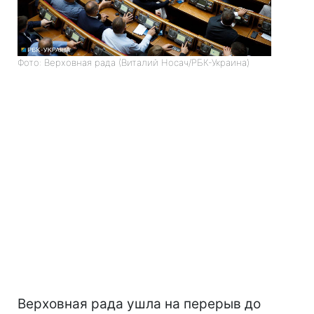
Фото: Верховная рада (Виталий Носач/РБК-Украина)
Верховная рада ушла на перерыв до