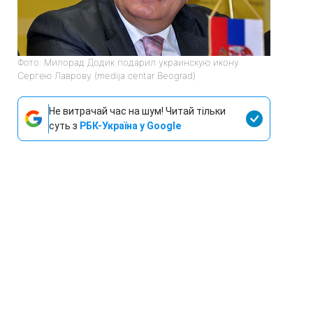
Фото: Милорад Додик подарил украинскую икону
Сергею Лаврову (medija centar Beograd)
Не витрачай час на шум! Читай тільки
суть з
РБК-Україна у Google