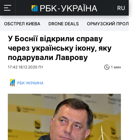
RU
ОБСТРЕЛ КИЕВА
DRONE DEALS
ОРМУЗСКИЙ ПРОЛИВ
У Боснії відкрили справу
через українську ікону, яку
подарували Лаврову
17:42 18.12.2020 Пт
1 мин
РБК-УКРАИНА