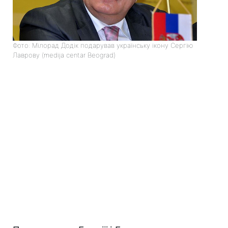
Фото: Мілорад Додік подарував українську ікону Сергію
Лаврову (medija centar Beograd)