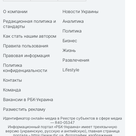
О компании
Новости Украины
Редакционная политика и
Аналитика
стандарты
Политика
Как стать нашим автором
Бизнес
Правила пользования
Жизнь
Правовая информация
Развлечения
Политика
Lifestyle
конфиденциальности
Контакты
Команда
Вакансии в РБК-Украина
Разместить рекламу
Идентификатор онлайн-медиа в Реестре субъектов в сфере медиа
— R40-05347
Информационный портал «РБК-Украина» имеет трехязычную
версию (украинскую, русскую и английскую), главная страница
портала –
https://www.rbc.ua
. Фотографии, изображения