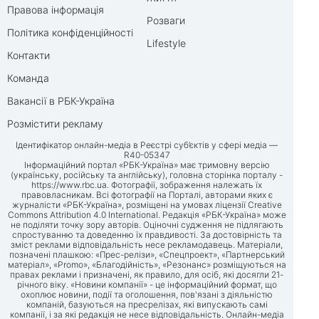
Правова інформація
Розваги
Політика конфіденційності
Lifestyle
Контакти
Команда
Вакансії в РБК-Україна
Розмістити рекламу
Ідентифікатор онлайн-медіа в Реєстрі суб’єктів у сфері медіа —
R40-05347
Інформаційний портал «РБК-Україна» має тримовну версію
(українську, російську та англійську), головна сторінка порталу -
https://www.rbc.ua
. Фотографії, зображення належать їх
правовласникам. Всі фотографії на Порталі, авторами яких є
журналісти «РБК-Україна», розміщені на умовах ліцензії Creative
Commons Attribution 4.0 International. Редакція «РБК-Україна» може
не поділяти точку зору авторів. Оціночні судження не підлягають
спростуванню та доведенню їх правдивості. За достовірність та
зміст реклами відповідальність несе рекламодавець. Матеріали,
позначені плашкою: «Прес-релізи», «Спецпроект», «Партнерський
матеріал», «Promo», «Благодійність», «Резонанс» розміщуються на
правах реклами і призначені, як правило, для осіб, які досягли 21-
річного віку. «Новини компанії» - це інформаційний формат, що
охоплює новини, події та оголошення, пов'язані з діяльністю
компаній, базуються на пресрелізах, які випускають самі
компанії, і за які редакція не несе відповідальність. Онлайн-медіа