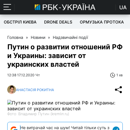
UA
ОБСТРІЛ КИЄВА
DRONE DEALS
ОРМУЗЬКА ПРОТОКА
Головна
»
Новини
»
Надзвичайні події
Путин о развитии отношений РФ
и Украины: зависит от
украинских властей
12:38 17.12.2020 Чт
1 хв
АНАСТАСІЯ РОКИТНА
Фото: Владимир Путин (kremlin.ru)
Не витрачай час на шум! Читай тільки суть з