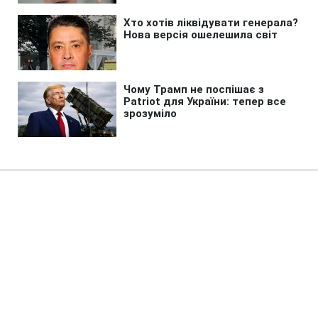
Головна
»
Новини
»
Війна в Україні
У ЄС запропонували передати
заморожені активи РФ новій
структурі, - FAZ
18:00 08.08.2026 Сб
4 хв