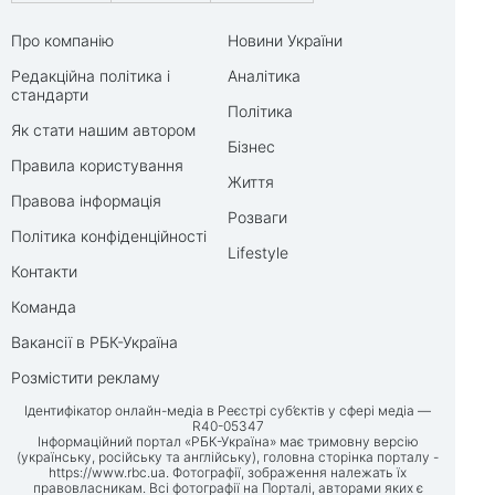
Про компанію
Новини України
Редакційна політика і
Аналітика
стандарти
Політика
Як стати нашим автором
Бізнес
Правила користування
Життя
Правова інформація
Розваги
Політика конфіденційності
Lifestyle
Контакти
Команда
Вакансії в РБК-Україна
Розмістити рекламу
Ідентифікатор онлайн-медіа в Реєстрі суб’єктів у сфері медіа —
R40-05347
Інформаційний портал «РБК-Україна» має тримовну версію
(українську, російську та англійську), головна сторінка порталу -
https://www.rbc.ua
. Фотографії, зображення належать їх
правовласникам. Всі фотографії на Порталі, авторами яких є