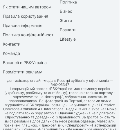
Політика
Як стати нашим автором
Бізнес
Правила користування
Життя
Правова інформація
Розваги
Політика конфіденційності
Lifestyle
Контакти
Команда
Вакансії в РБК-Україна
Розмістити рекламу
Ідентифікатор онлайн-медіа в Реєстрі суб’єктів у сфері медіа —
R40-05347
Інформаційний портал «РБК-Україна» має тримовну версію
(українську, російську та англійську), головна сторінка порталу -
https://www.rbc.ua
. Фотографії, зображення належать їх
правовласникам. Всі фотографії на Порталі, авторами яких є
журналісти «РБК-Україна», розміщені на умовах ліцензії Creative
Commons Attribution 4.0 International. Редакція «РБК-Україна» може
не поділяти точку зору авторів. Оціночні судження не підлягають
спростуванню та доведенню їх правдивості. За достовірність та
зміст реклами відповідальність несе рекламодавець. Матеріали,
позначені плашкою: «Прес-релізи», «Спецпроект», «Партнерський
матеріал», «Promo», «Благодійність», «Резонанс» розміщуються на