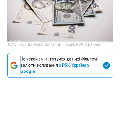
Фото: курс доллара (Виталий Носач, РБК-Украина)
Не чекай змін - готуйся до них! Фільтруй
валютні коливання
з РБК-Україна у
Google