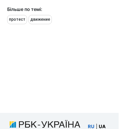
Більше по темі:
протест
движение
RU
|
UA