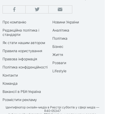
Про компанію
Новини України
Редакційна політика і
Аналітика
стандарти
Політика
Як стати нашим автором
Бізнес
Правила користування
Життя
Правова інформація
Розваги
Політика конфіденційності
Lifestyle
Контакти
Команда
Вакансії в РБК-Україна
Розмістити рекламу
Ідентифікатор онлайн-медіа в Реєстрі суб’єктів у сфері медіа —
R40-05347