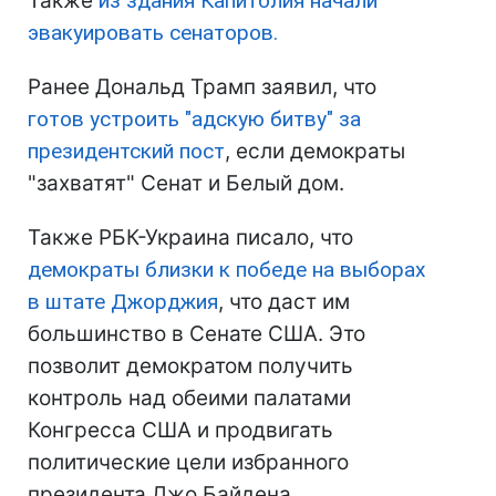
Также
из здания Капитолия начали
эвакуировать сенаторов.
Ранее Дональд Трамп заявил, что
готов устроить "адскую битву" за
президентский пост
, если демократы
"захватят" Сенат и Белый дом.
Также РБК-Украина писало, что
демократы близки к победе на выборах
в штате Джорджия
, что даст им
большинство в Сенате США. Это
позволит демократом получить
контроль над обеими палатами
Конгресса США и продвигать
политические цели избранного
президента Джо Байдена.