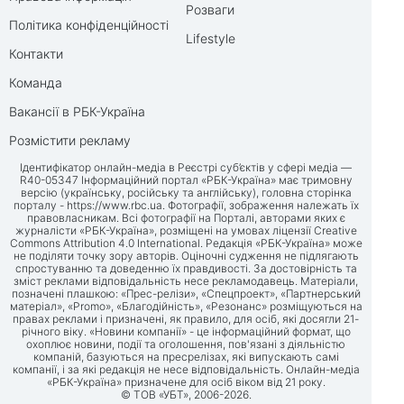
Розваги
Політика конфіденційності
Lifestyle
Контакти
Команда
Вакансії в РБК-Україна
Розмістити рекламу
Ідентифікатор онлайн-медіа в Реєстрі суб’єктів у сфері медіа —
R40-05347 Інформаційний портал «РБК-Україна» має тримовну
версію (українську, російську та англійську), головна сторінка
порталу -
https://www.rbc.ua
. Фотографії, зображення належать їх
правовласникам. Всі фотографії на Порталі, авторами яких є
журналісти «РБК-Україна», розміщені на умовах ліцензії Creative
Commons Attribution 4.0 International. Редакція «РБК-Україна» може
не поділяти точку зору авторів. Оціночні судження не підлягають
спростуванню та доведенню їх правдивості. За достовірність та
зміст реклами відповідальність несе рекламодавець. Матеріали,
позначені плашкою: «Прес-релізи», «Спецпроект», «Партнерський
матеріал», «Promo», «Благодійність», «Резонанс» розміщуються на
правах реклами і призначені, як правило, для осіб, які досягли 21-
річного віку. «Новини компанії» - це інформаційний формат, що
охоплює новини, події та оголошення, пов'язані з діяльністю
компаній, базуються на пресрелізах, які випускають самі
компанії, і за які редакція не несе відповідальність. Онлайн-медіа
«РБК-Україна» призначене для осіб віком від 21 року.
© ТОВ «УБТ», 2006-2026.