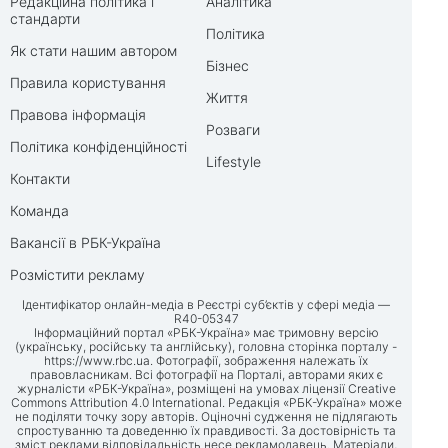
Редакційна політика і
Аналітика
стандарти
Політика
Як стати нашим автором
Бізнес
Правила користування
Життя
Правова інформація
Розваги
Політика конфіденційності
Lifestyle
Контакти
Команда
Вакансії в РБК-Україна
Розмістити рекламу
Ідентифікатор онлайн-медіа в Реєстрі суб’єктів у сфері медіа —
R40-05347
Інформаційний портал «РБК-Україна» має тримовну версію
(українську, російську та англійську), головна сторінка порталу -
https://www.rbc.ua
. Фотографії, зображення належать їх
правовласникам. Всі фотографії на Порталі, авторами яких є
журналісти «РБК-Україна», розміщені на умовах ліцензії Creative
Commons Attribution 4.0 International. Редакція «РБК-Україна» може
не поділяти точку зору авторів. Оціночні судження не підлягають
спростуванню та доведенню їх правдивості. За достовірність та
зміст реклами відповідальність несе рекламодавець. Матеріали,