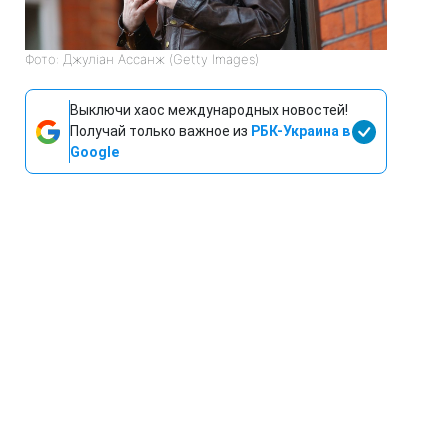
Фото: Джуліан Ассанж (Getty Images)
Выключи хаос международных новостей!
Получай только важное из
РБК-Украина в
Google