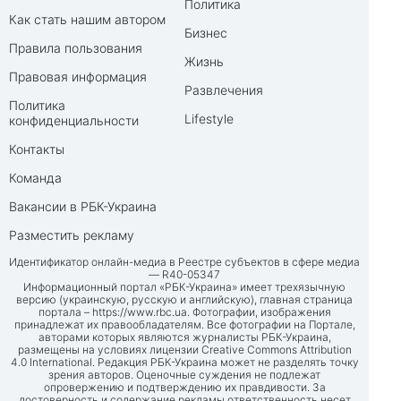
Политика
Как стать нашим автором
Бизнес
Правила пользования
Жизнь
Правовая информация
Развлечения
Политика
Lifestyle
конфиденциальности
Контакты
Команда
Вакансии в РБК-Украина
Разместить рекламу
Идентификатор онлайн-медиа в Реестре субъектов в сфере медиа
— R40-05347
Информационный портал «РБК-Украина» имеет трехязычную
версию (украинскую, русскую и английскую), главная страница
портала –
https://www.rbc.ua
. Фотографии, изображения
принадлежат их правообладателям. Все фотографии на Портале,
авторами которых являются журналисты РБК-Украина,
размещены на условиях лицензии Creative Commons Attribution
4.0 International. Редакция РБК-Украина может не разделять точку
зрения авторов. Оценочные суждения не подлежат
опровержению и подтверждению их правдивости. За
достоверность и содержание рекламы ответственность несет