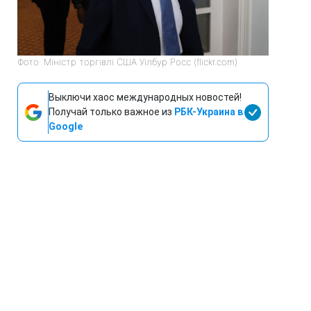
Фото: Міністр торгівлі США Уілбур Росс (flickr.com)
Выключи хаос международных новостей!
Получай только важное из
РБК-Украина в
Google