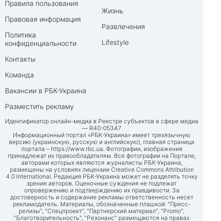
Правила пользования
Жизнь
Правовая информация
Развлечения
Политика
Lifestyle
конфиденциальности
Контакты
Команда
Вакансии в РБК-Украина
Разместить рекламу
Идентификатор онлайн-медиа в Реестре субъектов в сфере медиа
— R40-05347
Информационный портал «РБК-Украина» имеет трехязычную
версию (украинскую, русскую и английскую), главная страница
портала –
https://www.rbc.ua
. Фотографии, изображения
принадлежат их правообладателям. Все фотографии на Портале,
авторами которых являются журналисты РБК-Украина,
размещены на условиях лицензии Creative Commons Attribution
4.0 International. Редакция РБК-Украина может не разделять точку
зрения авторов. Оценочные суждения не подлежат
опровержению и подтверждению их правдивости. За
достоверность и содержание рекламы ответственность несет
рекламодатель. Материалы, обозначенные плашкой: "Пресс-
релизы", "Спецпроект", "Партнерский материал", "Promo",
"Благотворительность", "Резонанс" размещаются на правах