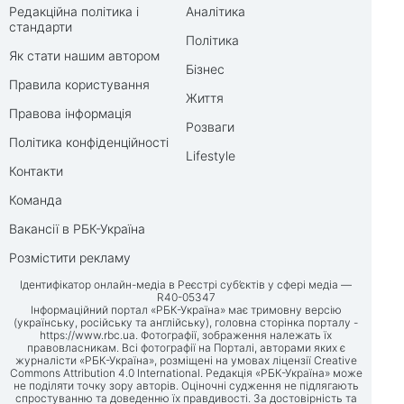
Редакційна політика і
Аналітика
стандарти
Політика
Як стати нашим автором
Бізнес
Правила користування
Життя
Правова інформація
Розваги
Політика конфіденційності
Lifestyle
Контакти
Команда
Вакансії в РБК-Україна
Розмістити рекламу
Ідентифікатор онлайн-медіа в Реєстрі суб’єктів у сфері медіа —
R40-05347
Інформаційний портал «РБК-Україна» має тримовну версію
(українську, російську та англійську), головна сторінка порталу -
https://www.rbc.ua
. Фотографії, зображення належать їх
правовласникам. Всі фотографії на Порталі, авторами яких є
журналісти «РБК-Україна», розміщені на умовах ліцензії Creative
Commons Attribution 4.0 International. Редакція «РБК-Україна» може
не поділяти точку зору авторів. Оціночні судження не підлягають
спростуванню та доведенню їх правдивості. За достовірність та