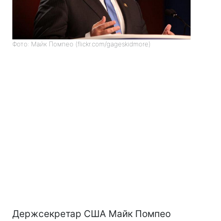
Фото: Майк Помпео (flickr.com/gageskidmore)
Держсекретар США Майк Помпео