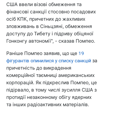
США ввели візові обмеження та
фінансові санкції стосовно посадових
осіб КПК, причетних до жахливих
зловживань в Сіньцзяні, обмеження
доступу до Тибету і підриву обіцяної
Гонконгу автономії", - сказав Помпео.
Раніше Помпео заявив, що ще
19
фігурантів опинилися у списку санкцій
за
причетність до викрадення
комерційної таємниці американських
корпорацій. Як підкреслив Помпео, це
підірвало, в тому числі зусилля США з
протидії незаконному обігу ядерних
та інших радіоактивних матеріалів.