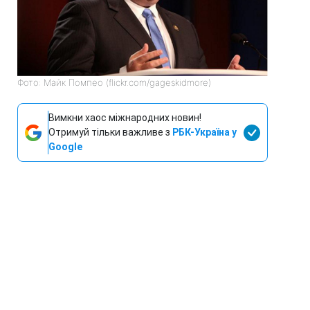
Фото: Майк Помпео (flickr.com/gageskidmore)
Вимкни хаос міжнародних новин!
Отримуй тільки важливе з
РБК-Україна у
Google