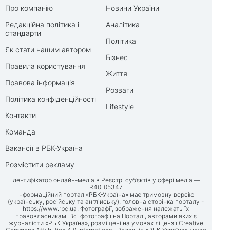
Про компанію
Новини України
Редакційна політика і
Аналітика
стандарти
Політика
Як стати нашим автором
Бізнес
Правила користування
Життя
Правова інформація
Розваги
Політика конфіденційності
Lifestyle
Контакти
Команда
Вакансії в РБК-Україна
Розмістити рекламу
Ідентифікатор онлайн-медіа в Реєстрі суб’єктів у сфері медіа —
R40-05347
Інформаційний портал «РБК-Україна» має тримовну версію
(українську, російську та англійську), головна сторінка порталу -
https://www.rbc.ua
. Фотографії, зображення належать їх
правовласникам. Всі фотографії на Порталі, авторами яких є
журналісти «РБК-Україна», розміщені на умовах ліцензії Creative