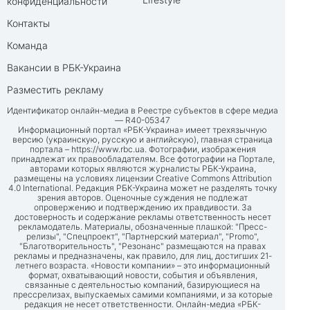
конфиденциальности
Контакты
Команда
Вакансии в РБК-Украина
Разместить рекламу
Идентификатор онлайн-медиа в Реестре субъектов в сфере медиа
— R40-05347
Информационный портал «РБК-Украина» имеет трехязычную
версию (украинскую, русскую и английскую), главная страница
портала –
https://www.rbc.ua
. Фотографии, изображения
принадлежат их правообладателям. Все фотографии на Портале,
авторами которых являются журналисты РБК-Украина,
размещены на условиях лицензии Creative Commons Attribution
4.0 International. Редакция РБК-Украина может не разделять точку
зрения авторов. Оценочные суждения не подлежат
опровержению и подтверждению их правдивости. За
достоверность и содержание рекламы ответственность несет
рекламодатель. Материалы, обозначенные плашкой: "Пресс-
релизы", "Спецпроект", "Партнерский материал", "Promo",
"Благотворительность", "Резонанс" размещаются на правах
рекламы и предназначены, как правило, для лиц, достигших 21-
летнего возраста. «Новости компании» – это информационный
формат, охватывающий новости, события и объявления,
связанные с деятельностью компаний, базирующиеся на
прессрелизах, выпускаемых самими компаниями, и за которые
редакция не несет ответственности. Онлайн-медиа «РБК-