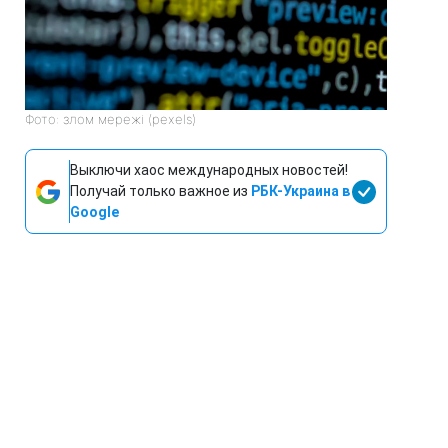
Фото: злом мережі (pexels)
Выключи хаос международных новостей!
Получай только важное из
РБК-Украина в
Google