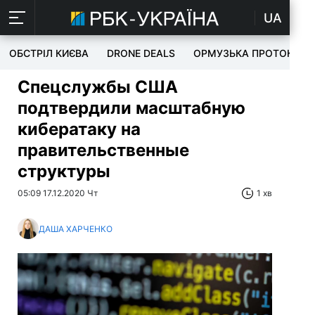
UA
ОБСТРІЛ КИЄВА
DRONE DEALS
ОРМУЗЬКА ПРОТОКА
Спецслужбы США
подтвердили масштабную
кибератаку на
правительственные
структуры
05:09 17.12.2020 Чт
1 хв
ДАША ХАРЧЕНКО