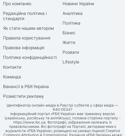
Про компанію
Новини України
Редакційна політика і
Аналітика
стандарти
Політика
Як стати нашим автором
Бізнес
Правила користування
Життя
Правова інформація
Розваги
Політика конфіденційності
Lifestyle
Контакти
Команда
Вакансії в РБК-Україна
Розмістити рекламу
Ідентифікатор онлайн-медіа в Реєстрі суб’єктів у сфері медіа —
R40-05347
Інформаційний портал «РБК-Україна» має тримовну версію
(українську, російську та англійську), головна сторінка порталу -
https://www.rbc.ua
. Фотографії, зображення належать їх
правовласникам. Всі фотографії на Порталі, авторами яких є
журналісти «РБК-Україна», розміщені на умовах ліцензії Creative
Commons Attribution 4.0 International. Редакція «РБК-Україна» може