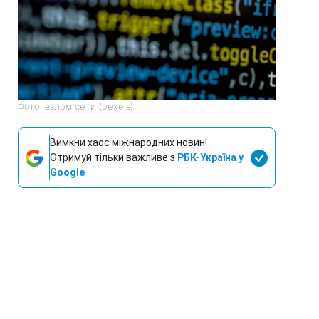
Фото: взлом сети (pexels)
Вимкни хаос міжнародних новин!
Отримуй тільки важливе з
РБК-Україна у
Google