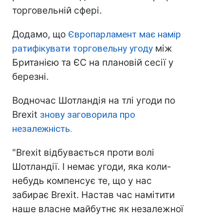
торговельній сфері.
Додамо, що
Європарламент має намір
ратифікувати торговельну угоду
між
Британією та ЄС на плановій сесії у
березні.
Водночас Шотландія на тлі угоди по
Brexit
знову заговорила про
незалежність.
"Brexit відбувається проти волі
Шотландії. І немає угоди, яка коли-
небудь компенсує те, що у нас
забирає Brexit. Настав час намітити
наше власне майбутнє як незалежної