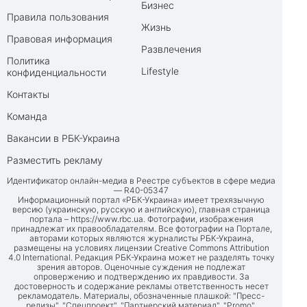
Бизнес
Правила пользования
Жизнь
Правовая информация
Развлечения
Политика
Lifestyle
конфиденциальности
Контакты
Команда
Вакансии в РБК-Украина
Разместить рекламу
Идентификатор онлайн-медиа в Реестре субъектов в сфере медиа
— R40-05347
Информационный портал «РБК-Украина» имеет трехязычную
версию (украинскую, русскую и английскую), главная страница
портала –
https://www.rbc.ua
. Фотографии, изображения
принадлежат их правообладателям. Все фотографии на Портале,
авторами которых являются журналисты РБК-Украина,
размещены на условиях лицензии Creative Commons Attribution
4.0 International. Редакция РБК-Украина может не разделять точку
зрения авторов. Оценочные суждения не подлежат
опровержению и подтверждению их правдивости. За
достоверность и содержание рекламы ответственность несет
рекламодатель. Материалы, обозначенные плашкой: "Пресс-
релизы", "Спецпроект", "Партнерский материал", "Promo",