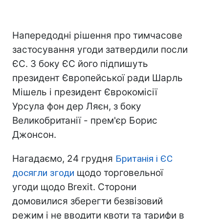
Напередодні рішення про тимчасове
застосування угоди затвердили посли
ЄС. З боку ЄС його підпишуть
президент Європейської ради Шарль
Мішель і президент Єврокомісії
Урсула фон дер Ляєн, з боку
Великобританії - прем'єр Борис
Джонсон.
Нагадаємо, 24 грудня
Британія і ЄС
досягли згоди
щодо торговельної
угоди щодо Brexit. Сторони
домовилися зберегти безвізовий
режим і не вводити квоти та тарифи в