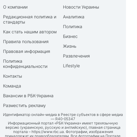
О компании
Новости Украины
Редакционная политика и
Аналитика
стандарты
Политика
Как стать нашим автором
Бизнес
Правила пользования
Жизнь
Правовая информация
Развлечения
Политика
Lifestyle
конфиденциальности
Контакты
Команда
Вакансии в РБК-Украина
Разместить рекламу
Идентификатор онлайн-медиа в Реестре субъектов в сфере медиа
— R40-05347
Информационный портал «РБК-Украина» имеет трехязычную
версию (украинскую, русскую и английскую), главная страница
портала –
https://www.rbc.ua
. Фотографии, изображения
принадлежат их правообладателям. Все фотографии на Портале,