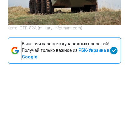
Фото: БТР-82А (military-informant.com)
Выключи хаос международных новостей!
Получай только важное из
РБК-Украина в
Google