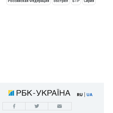
Российская Федерация
обстрел
БТР
Сирия
RU
|
UA