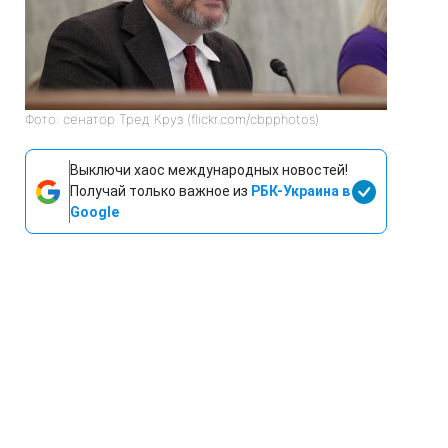
Фото: сенатор Тред Круз (flickr.com/cbpphotos)
Выключи хаос международных новостей!
Получай только важное из
РБК-Украина в
Google