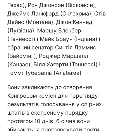
Техас), Рон Джонсон (Вісконсін),
Джеймс Ланкфорд (Оклахома), Стів
Дейнс (Монтана), Джон Кеннеді
(Луїзіана), Маршу Блекберн
(Теннессі) і Майк Браун (Індіана) і
обраний сенатор Синтія Ламмис
(Вайомінг), Роджер Маршалл
(Канзас), Білл Хагерти (Теннессі) і
Томмі Тубервіль (Алабама)
Вони закликають до створення
Конгресом комісії для перегляду
результатів голосування у спірних
штатів в екстреному порядку
протягом 10 днів. 6 січня вони
збираються проголосувати проти