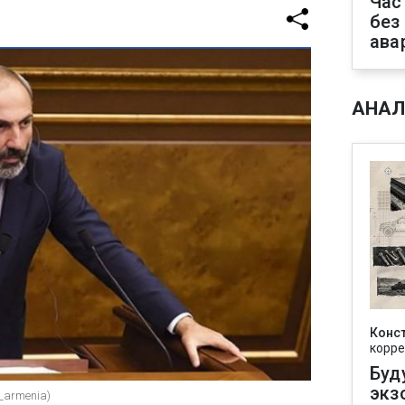
Час
без
ава
АНАЛ
Конс
корре
Буд
экз
k_armenia)