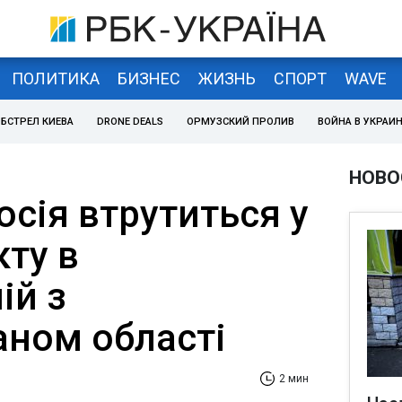
ПОЛИТИКА
БИЗНЕС
ЖИЗНЬ
СПОРТ
WAVE
БСТРЕЛ КИЕВА
DRONE DEALS
ОРМУЗСКИЙ ПРОЛИВ
ВОЙНА В УКРАИ
НОВО
сія втрутиться у
кту в
ій з
ном області
2 мин