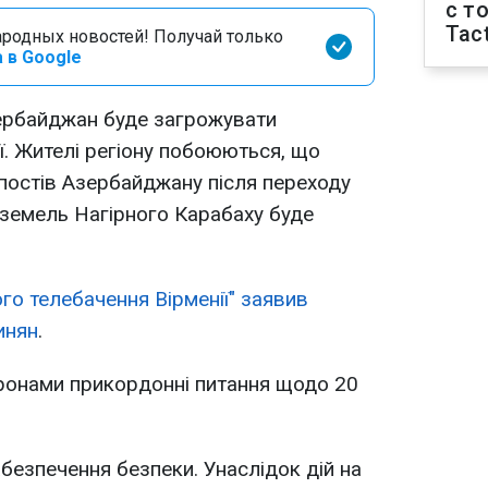
с т
Tact
родных новостей! Получай только
 в Google
зербайджан буде загрожувати
ї. Жителі регіону побоюються, що
постів Азербайджану після переходу
 земель Нагірного Карабаху буде
го телебачення Вірменії" заявив
инян
.
онами прикордонні питання щодо 20
безпечення безпеки. Унаслідок дій на