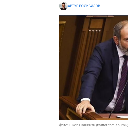
АРТУР РОДИВИЛОВ
Фото: Нікол Пашинян (twitter.com sputni