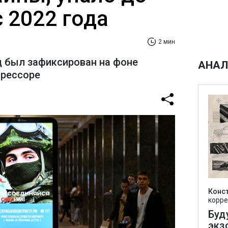
 2022 года
2 мин
 был зафиксирован на фоне
АНАЛ
грессоре
Конс
корре
Буд
экз