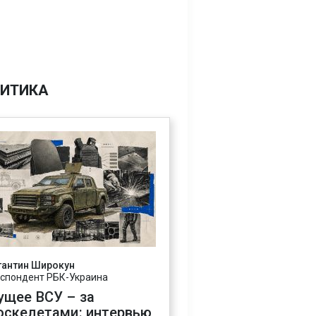
ИТИКА
тантин Широкун
спондент РБК-Украина
ущее ВСУ – за
оскелетами: интервью