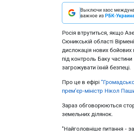
Выключи хаос междуна
важное из
РБК-Украина
Росія втрутиться, якщо А
Сюникській області Вірмені
дислокація нових бойових 
під контроль Баку частини
загрожувати їхній безпеці.
Про це в ефірі
"Громадсько
прем'єр-міністр Нікол Паш
Зараз обговорюються стор
земельних ділянок.
"Найголовніше питання - за