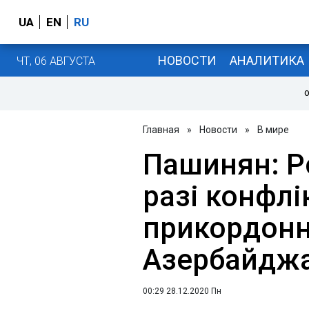
UA
EN
RU
НОВОСТИ
АНАЛИТИКА
ЧТ, 06 АВГУСТА
О
Главная
»
Новости
»
В мире
Пашинян: Ро
разі конфлі
прикордонн
Азербайджа
00:29 28.12.2020 Пн