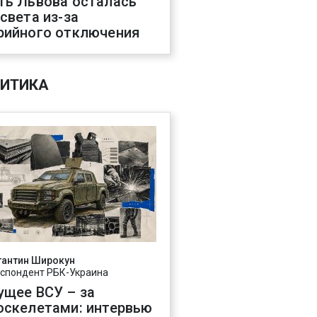
ть Львова осталась
 света из-за
рийного отключения
ИТИКА
тантин Широкун
спондент РБК-Украина
ущее ВСУ – за
оскелетами: интервью