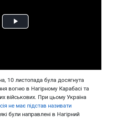
Play
Video
а, 10 листопада була досягнута
ня вогню в Нагірному Карабасі та
их військових. При цьому Україна
сія не має підстав називати
які були направлені в Нагірний