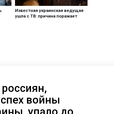
 россиян,
успех войны
аины, упало до