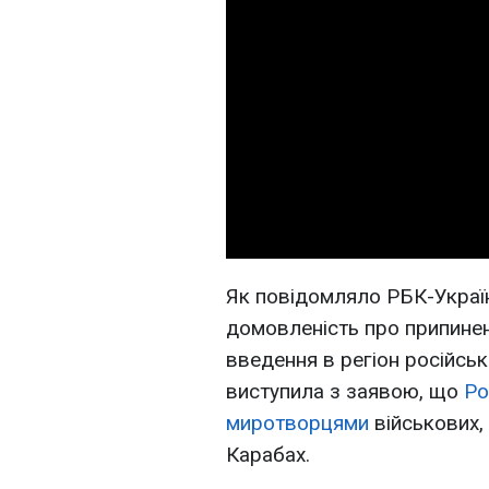
Як повідомляло РБК-Україн
домовленість про припинен
введення в регіон російськ
виступила з заявою, що
Ро
миротворцями
військових, 
Карабах.