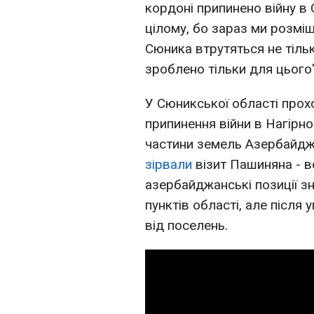
кордоні припинено війну в С
цілому, бо зараз ми розміщ
Сюника втрутяться не тільки
зроблено тільки для цього"
У Сюникської області прох
припинення війни в Нагірн
частини земель Азербайдж
зірвали
візит Пашиняна - в
азербайджанські позиції зн
пунктів області, але після
від поселень.