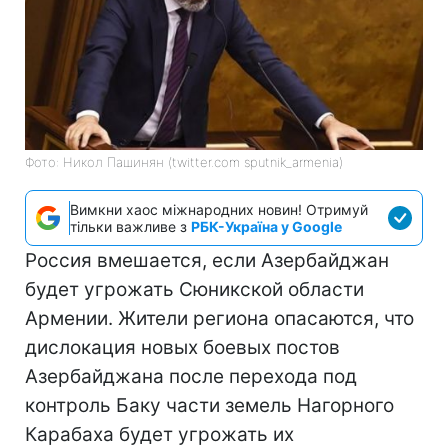
Фото: Никол Пашинян (twitter.com sputnik_armenia)
Вимкни хаос міжнародних новин! Отримуй
тільки важливе з
РБК-Україна у Google
Россия вмешается, если Азербайджан
будет угрожать Сюникской области
Армении. Жители региона опасаются, что
дислокация новых боевых постов
Азербайджана после перехода под
контроль Баку части земель Нагорного
Карабаха будет угрожать их