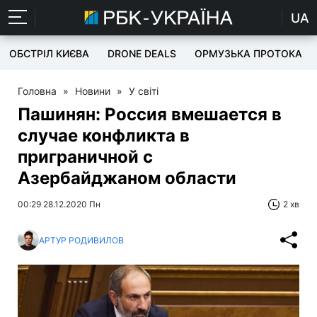
UA
ОБСТРІЛ КИЄВА
DRONE DEALS
ОРМУЗЬКА ПРОТОКА
Головна
»
Новини
»
У світі
Пашинян: Россия вмешается в
случае конфликта в
приграничной с
Азербайджаном области
00:29 28.12.2020 Пн
2 хв
АРТУР РОДИВИЛОВ