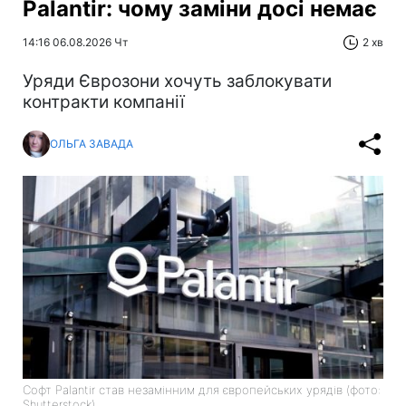
Palantir: чому заміни досі немає
14:16 06.08.2026 Чт
2 хв
Уряди Єврозони хочуть заблокувати
контракти компанії
ОЛЬГА ЗАВАДА
Софт Palantir став незамінним для європейських урядів (фото:
Shutterstock)