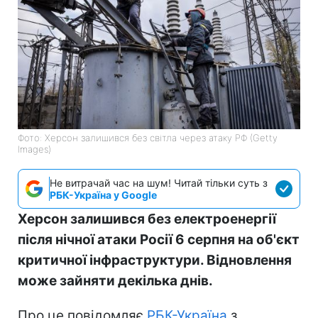
Фото: Херсон залишився без світла через атаку РФ (Getty
Images)
Не витрачай час на шум! Читай тільки суть з
РБК-Україна у Google
Херсон залишився без електроенергії
після нічної атаки Росії 6 серпня на об'єкт
критичної інфраструктури. Відновлення
може зайняти декілька днів.
Про це повідомляє
РБК-Україна
з