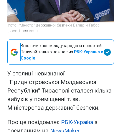
Фото: "Міністр" державної безпеки Валерій Гебос
(novostipmr.com)
Выключи хаос международных новостей!
Получай только важное из
РБК-Украина в
Google
У столиці невизнаної
"Придністровської Молдавської
Республіки" Тирасполі сталося кілька
вибухів у приміщенні т. зв.
Міністерства державної безпеки.
Про це повідомляє
РБК-Україна
з
посиланням на
NewsMaker
.