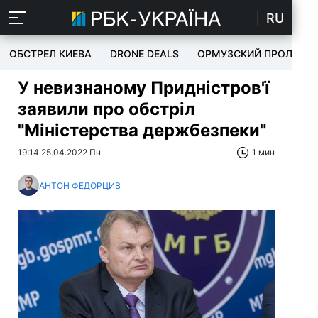
RU
ОБСТРЕЛ КИЕВА
DRONE DEALS
ОРМУЗСКИЙ ПРОЛИВ
У невизнаному Придністров'ї
заявили про обстріл
"Міністерства держбезпеки"
19:14 25.04.2022 Пн
1 мин
АНТОН ФЕДОРЦИВ