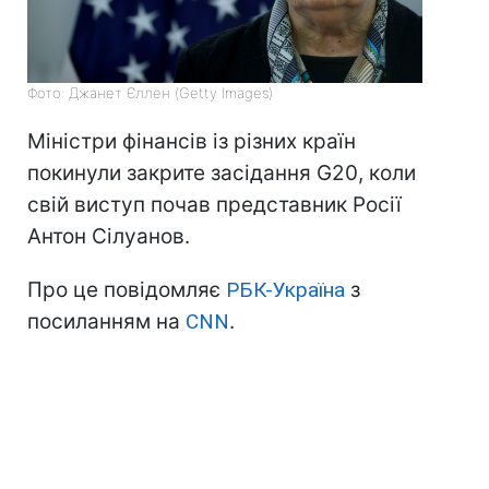
Фото: Джанет Єллен (Getty Images)
Міністри фінансів із різних країн
покинули закрите засідання G20, коли
свій виступ почав представник Росії
Антон Сілуанов.
Про це повідомляє
РБК-Україна
з
посиланням на
CNN
.