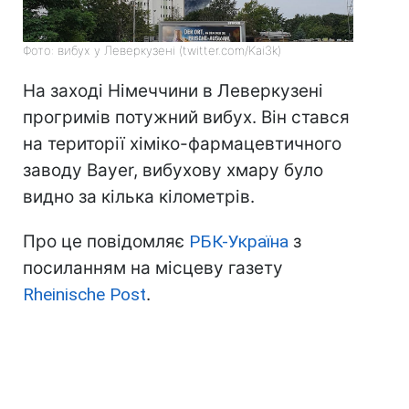
Фото: вибух у Леверкузені (twitter.com/Kai3k)
На заході Німеччини в Леверкузені
прогримів потужний вибух. Він стався
на території хіміко-фармацевтичного
заводу Bayer, вибухову хмару було
видно за кілька кілометрів.
Про це повідомляє
РБК-Україна
з
посиланням на місцеву газету
Rheinische Post
.