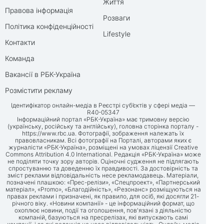
Життя
Правова інформація
Розваги
Політика конфіденційності
Lifestyle
Контакти
Команда
Вакансії в РБК-Україна
Розмістити рекламу
Ідентифікатор онлайн-медіа в Реєстрі суб’єктів у сфері медіа —
R40-05347
Інформаційний портал «РБК-Україна» має тримовну версію
(українську, російську та англійську), головна сторінка порталу -
https://www.rbc.ua
. Фотографії, зображення належать їх
правовласникам. Всі фотографії на Порталі, авторами яких є
журналісти «РБК-Україна», розміщені на умовах ліцензії Creative
Commons Attribution 4.0 International. Редакція «РБК-Україна» може
не поділяти точку зору авторів. Оціночні судження не підлягають
спростуванню та доведенню їх правдивості. За достовірність та
зміст реклами відповідальність несе рекламодавець. Матеріали,
позначені плашкою: «Прес-релізи», «Спецпроект», «Партнерський
матеріал», «Promo», «Благодійність», «Резонанс» розміщуються на
правах реклами і призначені, як правило, для осіб, які досягли 21-
річного віку. «Новини компанії» - це інформаційний формат, що
охоплює новини, події та оголошення, пов'язані з діяльністю
компаній, базуються на пресрелізах, які випускають самі