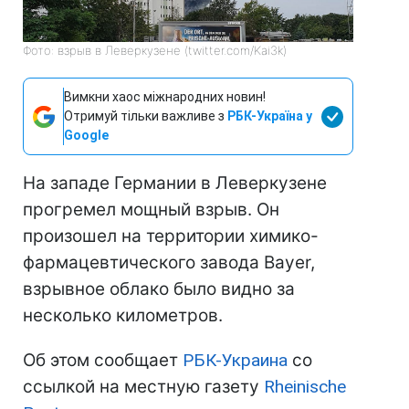
Фото: взрыв в Леверкузене (twitter.com/Kai3k)
Вимкни хаос міжнародних новин!
Отримуй тільки важливе з
РБК-Україна у
Google
На западе Германии в Леверкузене
прогремел мощный взрыв. Он
произошел на территории химико-
фармацевтического завода Bayer,
взрывное облако было видно за
несколько километров.
Об этом сообщает
РБК-Украина
со
ссылкой на местную газету
Rheinische