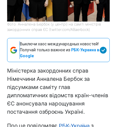
Фото: Анналена Бербок (у центрі) на саміті міністрів
закордонних справ ЄС (twitter.com/ABaerbock)
Выключи хаос международных новостей!
Получай только важное из
РБК-Украина в
Google
Міністерка закордонних справ
Німеччини Анналена Бербок за
підсумками саміту глав
дипломатичних відомств країн-членів
ЄС анонсувала нарощування
постачання озброєнь Україні.
Про це повідомляє
РБК-Україна
з