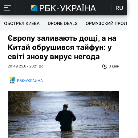
RU
ОБСТРЕЛ КИЕВА
DRONE DEALS
ОРМУЗСКИЙ ПРОЛИВ
Європу заливають дощі, а на
Китай обрушився тайфун: у
світі знову вирує негода
20:49 25.07.2021 Вс
3 мин
РБК-УКРАИНА