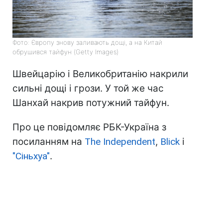
Фото: Європу знову заливають дощі, а на Китай
обрушився тайфун (Getty Images)
Швейцарію і Великобританію накрили
сильні дощі і грози. У той же час
Шанхай накрив потужний тайфун.
Про це повідомляє РБК-Україна з
посиланням на
The Independent
,
Blick
і
"Сіньхуа"
.