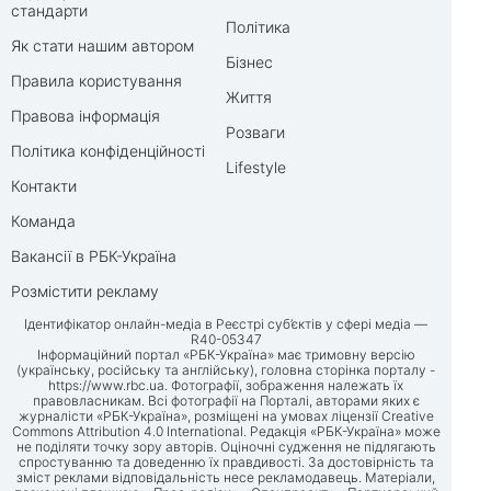
стандарти
Політика
Як стати нашим автором
Бізнес
Правила користування
Життя
Правова інформація
Розваги
Політика конфіденційності
Lifestyle
Контакти
Команда
Вакансії в РБК-Україна
Розмістити рекламу
Ідентифікатор онлайн-медіа в Реєстрі суб’єктів у сфері медіа —
R40-05347
Інформаційний портал «РБК-Україна» має тримовну версію
(українську, російську та англійську), головна сторінка порталу -
https://www.rbc.ua
. Фотографії, зображення належать їх
правовласникам. Всі фотографії на Порталі, авторами яких є
журналісти «РБК-Україна», розміщені на умовах ліцензії Creative
Commons Attribution 4.0 International. Редакція «РБК-Україна» може
не поділяти точку зору авторів. Оціночні судження не підлягають
спростуванню та доведенню їх правдивості. За достовірність та
зміст реклами відповідальність несе рекламодавець. Матеріали,