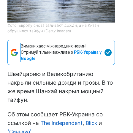
Фото: Европу снова заливают дожди, а на Китай
обрушился тайфун (Getty Images)
Вимкни хаос міжнародних новин!
Отримуй тільки важливе з
РБК-Україна у
Google
Швейцарию и Великобританию
накрыли сильные дожди и грозы. В то
же время Шанхай накрыл мощный
тайфун.
Об этом сообщает РБК-Украина со
ссылкой на
The Independent
,
Blick
и
"Синьхуа"
.