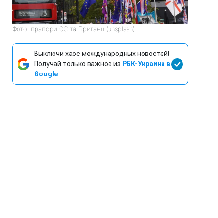
Фото: прапори ЄС та Британії (unsplash)
Выключи хаос международных новостей!
Получай только важное из
РБК-Украина в
Google