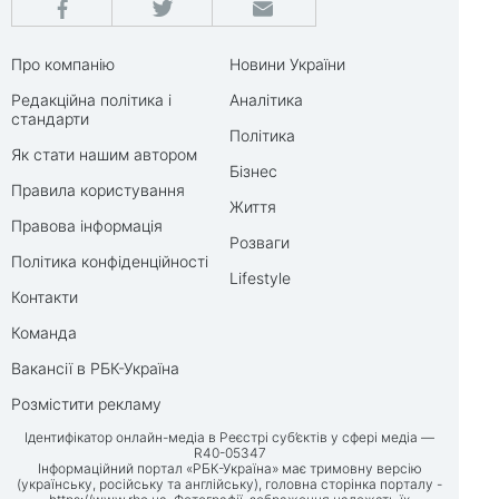
Про компанію
Новини України
Редакційна політика і
Аналітика
стандарти
Політика
Як стати нашим автором
Бізнес
Правила користування
Життя
Правова інформація
Розваги
Політика конфіденційності
Lifestyle
Контакти
Команда
Вакансії в РБК-Україна
Розмістити рекламу
Ідентифікатор онлайн-медіа в Реєстрі суб’єктів у сфері медіа —
R40-05347
Інформаційний портал «РБК-Україна» має тримовну версію
(українську, російську та англійську), головна сторінка порталу -