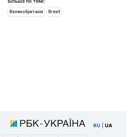
Більше по темі:
Великобританія
Brexit
RU
|
UA