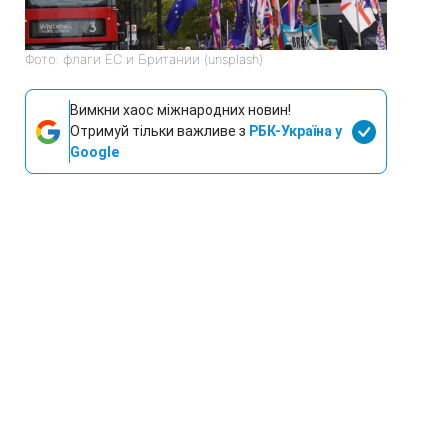
Фото: флаги ЕС и Британии (unsplash)
Вимкни хаос міжнародних новин!
Отримуй тільки важливе з
РБК-Україна у
Google