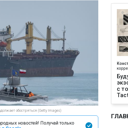
Конс
корре
Буд
экз
с т
Tact
должает обостряться (Getty Images)
ГЛАВ
родных новостей! Получай только