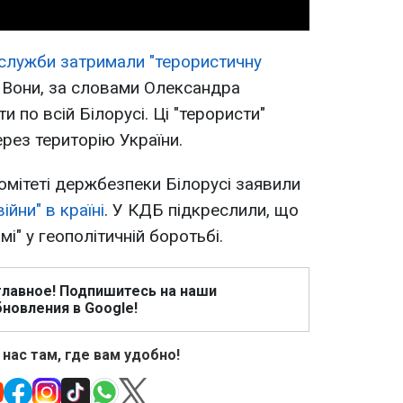
служби затримали "терористичну
. Вони, за словами Олександра
и по всій Білорусі. Ці "терористи"
ерез територію України.
мітеті держбезпеки Білорусі заявили
ійни" в країні
. У КДБ підкреслили, що
і" у геополітичній боротьбі.
главное! Подпишитесь на наши
новления в Google!
 нас там, где вам удобно!