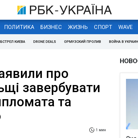
ПОЛИТИКА
БИЗНЕС
ЖИЗНЬ
СПОРТ
WAVE
БСТРЕЛ КИЕВА
DRONE DEALS
ОРМУЗСКИЙ ПРОЛИВ
ВОЙНА В УКРАИ
НОВО
заявили про
ьщі завербувати
ипломата та
о
1 мин