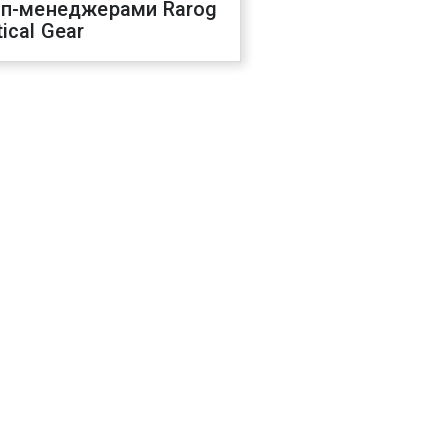
оп-менеджерами Rarog
ical Gear