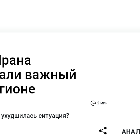
Ирана
вали важный
егионе
2 мин
 ухудшилась ситуация?
АНАЛ