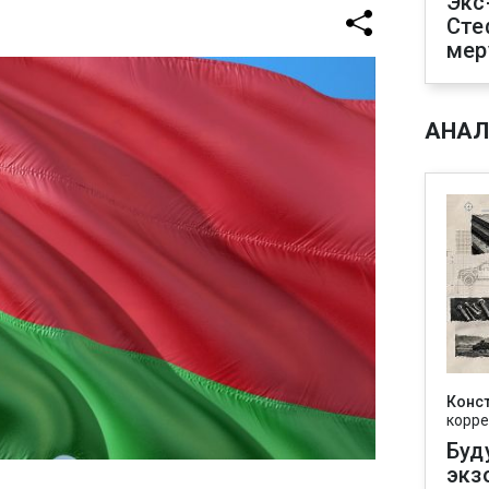
Экс
Сте
мер
АНАЛ
Конс
корре
Буд
экз