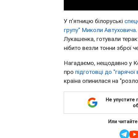
У п'ятницю білоруські
спец
групу" Миколи Автуховича
Лукашенка, готували теракт
нібито везли тонни зброї ч
Нагадаємо, нещодавно у Ко
про
підготовці до "гарячої в
країна опинилася на "розлом
Не упустите 
об
Или читайте