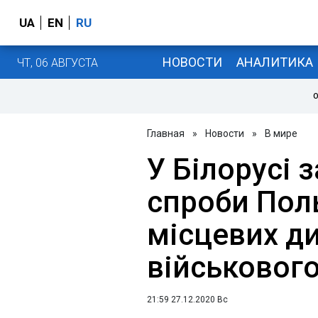
UA
EN
RU
НОВОСТИ
АНАЛИТИКА
ЧТ, 06 АВГУСТА
О
Главная
»
Новости
»
В мире
У Білорусі 
спроби Пол
місцевих д
військовог
21:59 27.12.2020 Вс