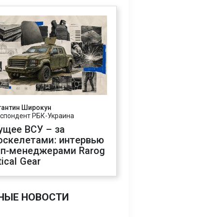
тантин Широкун
спондент РБК-Украина
ущее ВСУ – за
оскелетами: интервью
оп-менеджерами Rarog
ical Gear
НЫЕ НОВОСТИ