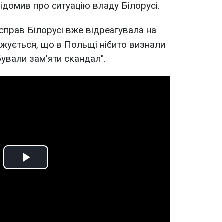
ідомив про ситуацію владу Білорусі.
справ Білорусі вже відреагувала на
джується, що в Польщі нібито визнали
ували зам'яти скандал".
Play
Video