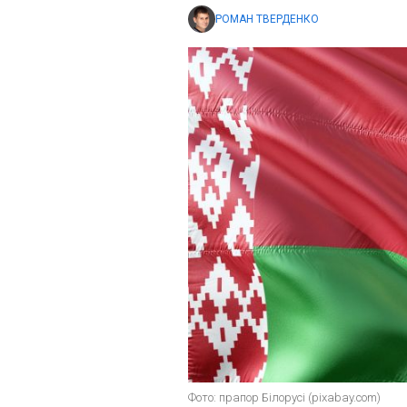
РОМАН ТВЕРДЕНКО
Фото: прапор Білорусі (pixabay.com)