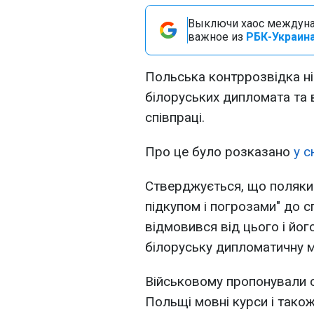
Выключи хаос междуна
важное из
РБК-Украина
Польська контррозвідка н
білоруських дипломата та 
співпраці.
Про це було розказано
у с
Стверджується, що поляки
підкупом і погрозами" до с
відмовився від цього і йог
білоруську дипломатичну м
Військовому пропонували с
Польщі мовні курси і тако