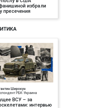
-послу в США
фанишиной избрали
у пресечения
ИТИКА
тантин Широкун
спондент РБК-Украина
ущее ВСУ – за
оскелетами: интервью