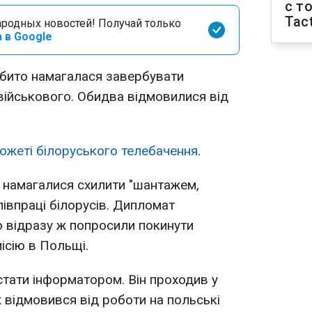
с т
Tact
родных новостей! Получай только
 в Google
ібито намагалася завербувати
військового. Обидва відмовилися від
южеті білоруського телебачення
.
 намагалися схилити "шантажем,
півпраці білорусів. Дипломат
о відразу ж попросили покинути
ісію в Польщі.
тати інформатором. Він проходив у
ж відмовився від роботи на польські