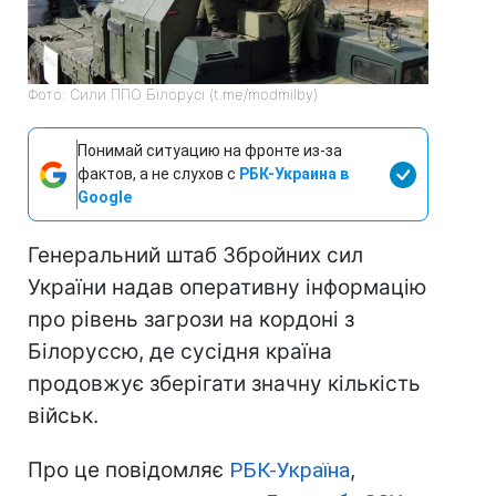
Фото: Сили ППО Білорусі (t.me/modmilby)
Понимай ситуацию на фронте из-за
фактов, а не слухов с
РБК-Украина в
Google
Генеральний штаб Збройних сил
України надав оперативну інформацію
про рівень загрози на кордоні з
Білоруссю, де сусідня країна
продовжує зберігати значну кількість
військ.
Про це повідомляє
РБК-Україна
,