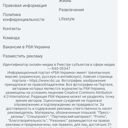
Жизнь
Правовая информация
Развлечения
Политика
Lifestyle
конфиденциальности
Контакты
Команда
Вакансии в РБК-Украина
Разместить рекламу
Идентификатор онлайн-медиа в Реестре субъектов в сфере медиа
— R40-05347
Информационный портал «РБК-Украина» имеет трехязычную
версию (украинскую, русскую и английскую), главная страница
портала –
https://www.rbc.ua
. Фотографии, изображения
принадлежат их правообладателям. Все фотографии на Портале,
авторами которых являются журналисты РБК-Украина,
размещены на условиях лицензии Creative Commons Attribution
4.0 International. Редакция РБК-Украина может не разделять точку
зрения авторов. Оценочные суждения не подлежат
опровержению и подтверждению их правдивости. За
достоверность и содержание рекламы ответственность несет
рекламодатель. Материалы, обозначенные плашкой: "Пресс-
релизы", "Спецпроект", "Партнерский материал", "Promo",
"Благотворительность", "Резонанс" размещаются на правах
рекламы и предназначены, как правило, для лиц, достигших 21-