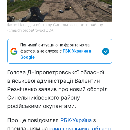
Фото: Наслідки обстрілу Синельниківського району
(t.me/dnipropetrovskaODA)
Понимай ситуацию на фронте из-за
фактов, а не слухов с
РБК-Украина в
Google
Голова Дніпропетровської обласної
військової адміністрації Валентин
Резніченко заявив про новий обстріл
Синельниківського району
російськими окупантами.
Про це повідомляє
РБК-Україна
з
посиланням на
канал очільника області