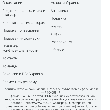
О компании
Новости Украины
Редакционная политика и
Аналитика
стандарты
Политика
Как стать нашим автором
Бизнес
Правила пользования
Жизнь
Правовая информация
Развлечения
Политика
Lifestyle
конфиденциальности
Контакты
Команда
Вакансии в РБК-Украина
Разместить рекламу
Идентификатор онлайн-медиа в Реестре субъектов в сфере медиа
— R40-05347
Информационный портал «РБК-Украина» имеет трехязычную
версию (украинскую, русскую и английскую), главная страница
портала –
https://www.rbc.ua
. Фотографии, изображения
принадлежат их правообладателям. Все фотографии на Портале,
авторами которых являются журналисты РБК-Украина,