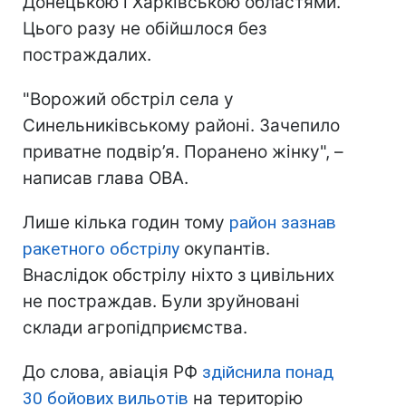
Донецькою і Харківською областями.
Цього разу не обійшлося без
постраждалих.
"Ворожий обстріл села у
Синельниківському районі. Зачепило
приватне подвір’я. Поранено жінку", –
написав глава ОВА.
Лише кілька годин тому
район зазнав
ракетного обстрілу
окупантів.
Внаслідок обстрілу ніхто з цивільних
не постраждав. Були зруйновані
склади агропідприємства.
До слова, авіація РФ
здійснила понад
30 бойових вильотів
на територію