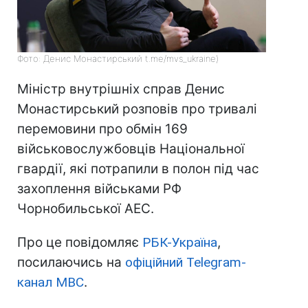
Фото: Денис Монастирський t.me/mvs_ukraine)
Міністр внутрішніх справ Денис
Монастирський розповів про тривалі
перемовини про обмін 169
військовослужбовців Національної
гвардії, які потрапили в полон під час
захоплення військами РФ
Чорнобильської АЕС.
Про це повідомляє
РБК-Україна
,
посилаючись на
офіційний Telegram-
канал МВС
.