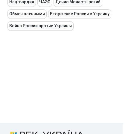
Нацгвардия
ЧАЭС
Денис Монастырский
Обмен пленными
Вторжение России в Украину
Война России против Украины