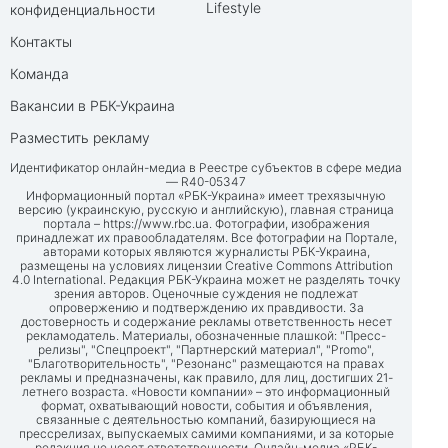
Lifestyle
конфиденциальности
Контакты
Команда
Вакансии в РБК-Украина
Разместить рекламу
Идентификатор онлайн-медиа в Реестре субъектов в сфере медиа
— R40-05347
Информационный портал «РБК-Украина» имеет трехязычную
версию (украинскую, русскую и английскую), главная страница
портала –
https://www.rbc.ua
. Фотографии, изображения
принадлежат их правообладателям. Все фотографии на Портале,
авторами которых являются журналисты РБК-Украина,
размещены на условиях лицензии Creative Commons Attribution
4.0 International. Редакция РБК-Украина может не разделять точку
зрения авторов. Оценочные суждения не подлежат
опровержению и подтверждению их правдивости. За
достоверность и содержание рекламы ответственность несет
рекламодатель. Материалы, обозначенные плашкой: "Пресс-
релизы", "Спецпроект", "Партнерский материал", "Promo",
"Благотворительность", "Резонанс" размещаются на правах
рекламы и предназначены, как правило, для лиц, достигших 21-
летнего возраста. «Новости компании» – это информационный
формат, охватывающий новости, события и объявления,
связанные с деятельностью компаний, базирующиеся на
прессрелизах, выпускаемых самими компаниями, и за которые
редакция не несет ответственности. Онлайн-медиа «РБК-