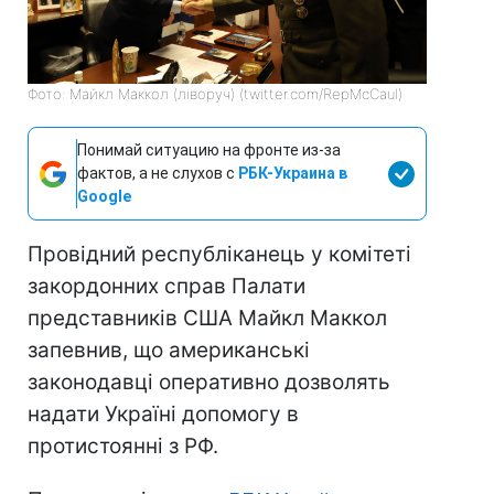
Фото: Майкл Маккол (ліворуч) (twitter.com/RepMcCaul)
Понимай ситуацию на фронте из-за
фактов, а не слухов с
РБК-Украина в
Google
Провідний республіканець у комітеті
закордонних справ Палати
представників США Майкл Маккол
запевнив, що американські
законодавці оперативно дозволять
надати Україні допомогу в
протистоянні з РФ.