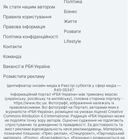
Політика
Як стати нашим автором
Бізнес
Правила користування
Життя
Правова інформація
Розваги
Політика конфіденційності
Lifestyle
Контакти
Команда
Вакансії в РБК-Україна
Розмістити рекламу
Ідентифікатор онлайн-медіа в Реєстрі суб’єктів у сфері медіа —
R40-05347
Інформаційний портал «РБК-Україна» має тримовну версію
(українську, російську та англійську), головна сторінка порталу -
https://www.rbc.ua
. Фотографії, зображення належать їх
правовласникам. Всі фотографії на Порталі, авторами яких є
журналісти «РБК-Україна», розміщені на умовах ліцензії Creative
Commons Attribution 4.0 International. Редакція «РБК-Україна» може
не поділяти точку зору авторів. Оціночні судження не підлягають
спростуванню та доведенню їх правдивості. За достовірність та
зміст реклами відповідальність несе рекламодавець. Матеріали,
позначені плашкою: «Прес-релізи», «Спецпроект», «Партнерський
матеріал», «Promo», «Благодійність», «Резонанс» розміщуються на