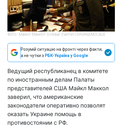
Фото: Майкл Маккол (слева) (twitter.com/RepMcCaul)
Розумій ситуацію на фронті через факти,
а не чутки з
РБК-Україна у Google
Ведущий республиканец в комитете
по иностранным делам Палаты
представителей США Майкл Маккол
заверил, что американские
законодатели оперативно позволят
оказать Украине помощь в
противостоянии с РФ.