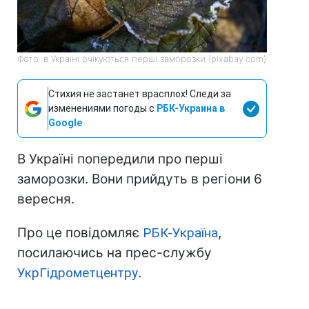
Фото: в Україні очікуються перші заморозки (pixabay.com)
Стихия не застанет врасплох! Следи за
изменениями погоды с
РБК-Украина в
Google
В Україні попередили про перші
заморозки. Вони прийдуть в регіони 6
вересня.
Про це повідомляє
РБК-Україна
,
посилаючись на прес-службу
УкрГідрометцентру
.