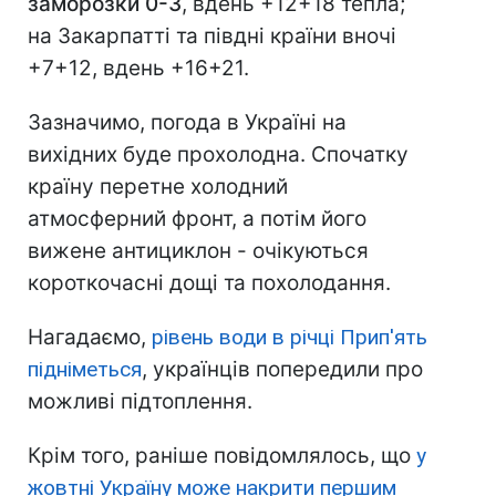
заморозки 0-3
, вдень +12+18 тепла;
на Закарпатті та півдні країни вночі
+7+12, вдень +16+21.
Зазначимо, погода в Україні на
вихідних буде прохолодна. Спочатку
країну перетне холодний
атмосферний фронт, а потім його
вижене антициклон - очікуються
короткочасні дощі та похолодання.
Нагадаємо,
рівень води в річці Прип'ять
підніметься
, українців попередили про
можливі підтоплення.
Крім того, раніше повідомлялось, що
у
жовтні Україну може накрити першим