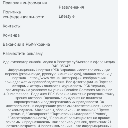
Правовая информация
Развлечения
Политика
Lifestyle
конфиденциальности
Контакты
Команда
Вакансии в РБК-Украина
Разместить рекламу
Идентификатор онлайн-медиа в Реестре субъектов в сфере медиа
— R40-05347
Информационный портал «РБК-Украина» имеет трехязычную
версию (украинскую, русскую и английскую), главная страница
портала –
https://www.rbc.ua
. Фотографии, изображения
принадлежат их правообладателям. Все фотографии на Портале,
авторами которых являются журналисты РБК-Украина,
размещены на условиях лицензии Creative Commons Attribution
4.0 International. Редакция РБК-Украина может не разделять точку
зрения авторов. Оценочные суждения не подлежат
опровержению и подтверждению их правдивости. За
достоверность и содержание рекламы ответственность несет
рекламодатель. Материалы, обозначенные плашкой: "Пресс-
релизы", "Спецпроект", "Партнерский материал", "Promo",
"Благотворительность", "Резонанс" размещаются на правах
рекламы и предназначены, как правило, для лиц, достигших 21-
летнего возраста. «Новости компании» – это информационный