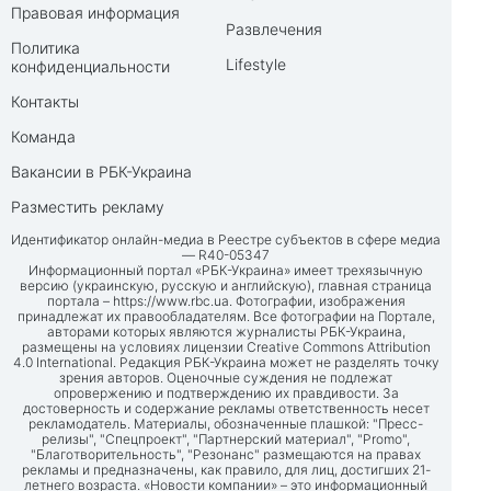
Правовая информация
Развлечения
Политика
Lifestyle
конфиденциальности
Контакты
Команда
Вакансии в РБК-Украина
Разместить рекламу
Идентификатор онлайн-медиа в Реестре субъектов в сфере медиа
— R40-05347
Информационный портал «РБК-Украина» имеет трехязычную
версию (украинскую, русскую и английскую), главная страница
портала –
https://www.rbc.ua
. Фотографии, изображения
принадлежат их правообладателям. Все фотографии на Портале,
авторами которых являются журналисты РБК-Украина,
размещены на условиях лицензии Creative Commons Attribution
4.0 International. Редакция РБК-Украина может не разделять точку
зрения авторов. Оценочные суждения не подлежат
опровержению и подтверждению их правдивости. За
достоверность и содержание рекламы ответственность несет
рекламодатель. Материалы, обозначенные плашкой: "Пресс-
релизы", "Спецпроект", "Партнерский материал", "Promo",
"Благотворительность", "Резонанс" размещаются на правах
рекламы и предназначены, как правило, для лиц, достигших 21-
летнего возраста. «Новости компании» – это информационный