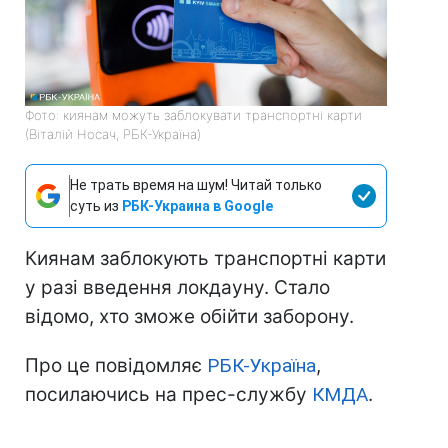
Фото: киянам можуть заблокувати транспортні карти
(Віталій Носач, РБК-Україна)
Не трать время на шум! Читай только
суть из
РБК-Украина в Google
Киянам заблокують транспортні карти
у разі введення локдауну. Стало
відомо, хто зможе обійти заборону.
Про це повідомляє
РБК-Україна
,
посилаючись на прес-службу
КМДА
.