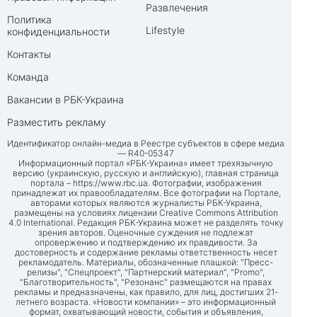
Развлечения
Политика
Lifestyle
конфиденциальности
Контакты
Команда
Вакансии в РБК-Украина
Разместить рекламу
Идентификатор онлайн-медиа в Реестре субъектов в сфере медиа
— R40-05347
Информационный портал «РБК-Украина» имеет трехязычную
версию (украинскую, русскую и английскую), главная страница
портала –
https://www.rbc.ua
. Фотографии, изображения
принадлежат их правообладателям. Все фотографии на Портале,
авторами которых являются журналисты РБК-Украина,
размещены на условиях лицензии Creative Commons Attribution
4.0 International. Редакция РБК-Украина может не разделять точку
зрения авторов. Оценочные суждения не подлежат
опровержению и подтверждению их правдивости. За
достоверность и содержание рекламы ответственность несет
рекламодатель. Материалы, обозначенные плашкой: "Пресс-
релизы", "Спецпроект", "Партнерский материал", "Promo",
"Благотворительность", "Резонанс" размещаются на правах
рекламы и предназначены, как правило, для лиц, достигших 21-
летнего возраста. «Новости компании» – это информационный
формат, охватывающий новости, события и объявления,