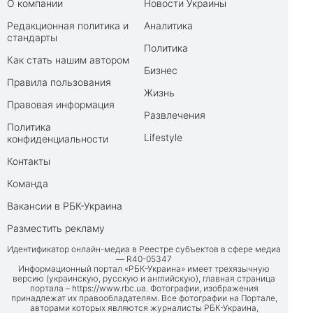
О компании
Новости Украины
Редакционная политика и
Аналитика
стандарты
Политика
Как стать нашим автором
Бизнес
Правила пользования
Жизнь
Правовая информация
Развлечения
Политика
Lifestyle
конфиденциальности
Контакты
Команда
Вакансии в РБК-Украина
Разместить рекламу
Идентификатор онлайн-медиа в Реестре субъектов в сфере медиа
— R40-05347
Информационный портал «РБК-Украина» имеет трехязычную
версию (украинскую, русскую и английскую), главная страница
портала –
https://www.rbc.ua
. Фотографии, изображения
принадлежат их правообладателям. Все фотографии на Портале,
авторами которых являются журналисты РБК-Украина,