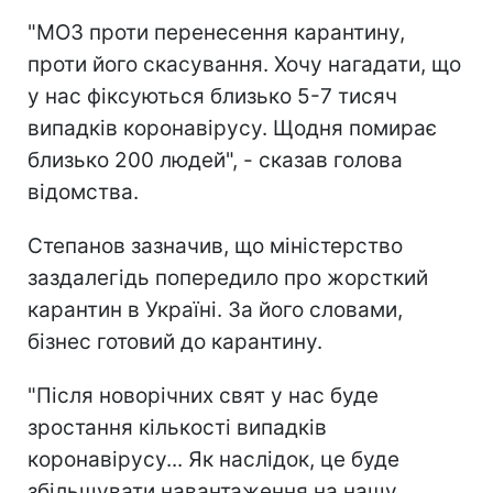
"МОЗ проти перенесення карантину,
проти його скасування. Хочу нагадати, що
у нас фіксуються близько 5-7 тисяч
випадків коронавірусу. Щодня помирає
близько 200 людей", - сказав голова
відомства.
Степанов зазначив, що міністерство
заздалегідь попередило про жорсткий
карантин в Україні. За його словами,
бізнес готовий до карантину.
"Після новорічних свят у нас буде
зростання кількості випадків
коронавірусу... Як наслідок, це буде
збільшувати навантаження на нашу