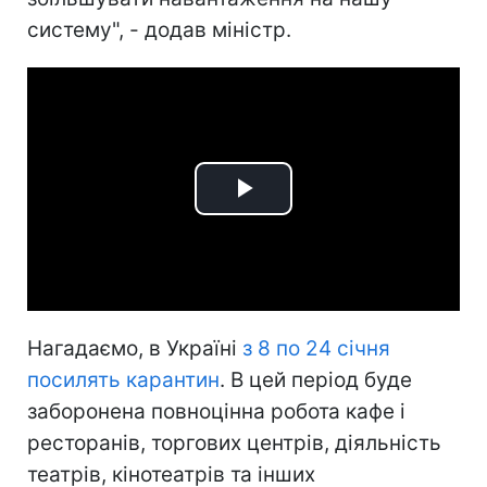
систему", - додав міністр.
Play
Video
Нагадаємо, в Україні
з 8 по 24 січня
посилять карантин
. В цей період буде
заборонена повноцінна робота кафе і
ресторанів, торгових центрів, діяльність
театрів, кінотеатрів та інших