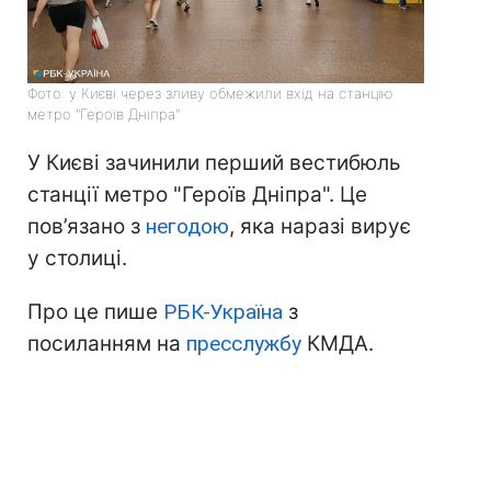
Фото: у Києві через зливу обмежили вхід на станцію
метро "Героїв Дніпра"
У Києві зачинили перший вестибюль
станції метро "Героїв Дніпра". Це
пов’язано з
негодою
, яка наразі вирує
у столиці.
Про це пише
РБК-Україна
з
посиланням на
пресслужбу
КМДА.