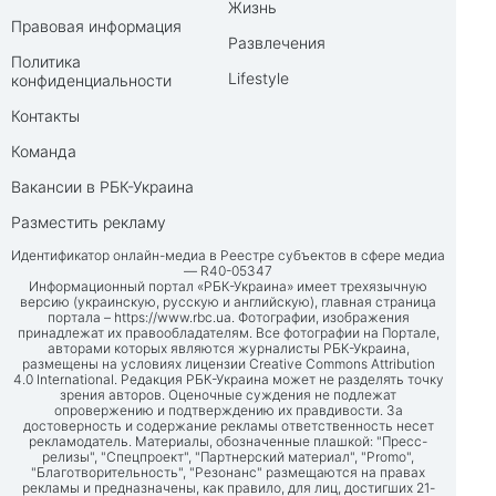
Жизнь
Правовая информация
Развлечения
Политика
Lifestyle
конфиденциальности
Контакты
Команда
Вакансии в РБК-Украина
Разместить рекламу
Идентификатор онлайн-медиа в Реестре субъектов в сфере медиа
— R40-05347
Информационный портал «РБК-Украина» имеет трехязычную
версию (украинскую, русскую и английскую), главная страница
портала –
https://www.rbc.ua
. Фотографии, изображения
принадлежат их правообладателям. Все фотографии на Портале,
авторами которых являются журналисты РБК-Украина,
размещены на условиях лицензии Creative Commons Attribution
4.0 International. Редакция РБК-Украина может не разделять точку
зрения авторов. Оценочные суждения не подлежат
опровержению и подтверждению их правдивости. За
достоверность и содержание рекламы ответственность несет
рекламодатель. Материалы, обозначенные плашкой: "Пресс-
релизы", "Спецпроект", "Партнерский материал", "Promo",
"Благотворительность", "Резонанс" размещаются на правах
рекламы и предназначены, как правило, для лиц, достигших 21-