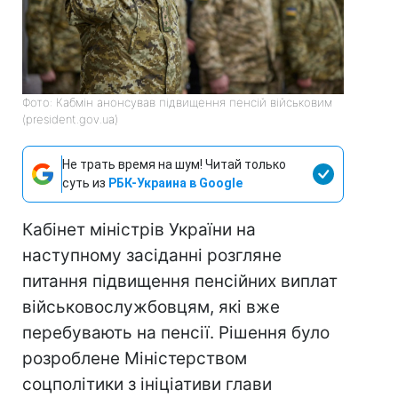
Фото: Кабмін анонсував підвищення пенсій військовим
(president.gov.ua)
Не трать время на шум! Читай только
суть из
РБК-Украина в Google
Кабінет міністрів України на
наступному засіданні розгляне
питання підвищення пенсійних виплат
військовослужбовцям, які вже
перебувають на пенсії. Рішення було
розроблене Міністерством
соцполітики з ініціативи глави