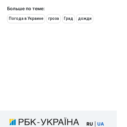
Больше по теме:
Погода в Украине
гроза
Град
дожди
RU
|
UA