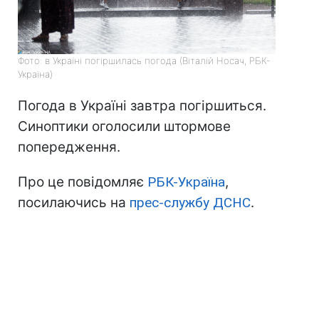
Фото: в Україні погіршилась погода (Віталій Носач, РБК-
Україна)
Погода в Україні завтра погіршиться.
Синоптики оголосили штормове
попередження.
Про це повідомляє
РБК-Україна
,
посилаючись на
прес-службу ДСНС
.