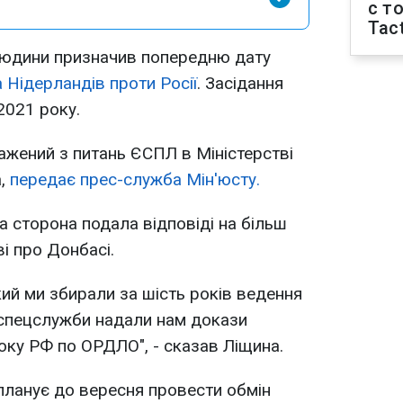
с т
Tact
людини призначив попередню дату
а Нідерландів проти Росії
. Засідання
2021 року.
жений з питань ЄСПЛ в Міністерстві
а,
передає прес-служба Мін'юсту.
а сторона подала відповіді на більш
і про Донбасі.
кий ми збирали за шість років ведення
і спецслужби надали нам докази
ку РФ по ОРДЛО", - сказав Ліщина.
 планує до вересня провести обмін