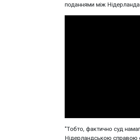
поданнями між Нідерландам
"Тобто, фактично суд намаг
Нідерландською справою ст