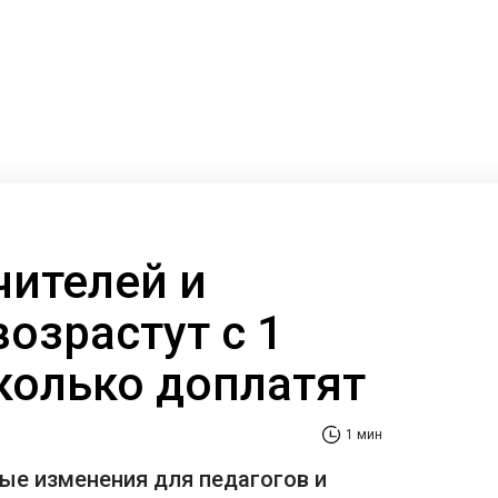
чителей и
озрастут с 1
сколько доплатят
1 мин
е изменения для педагогов и