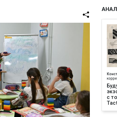
АНАЛ
Конс
корре
Буд
экз
с т
Tact