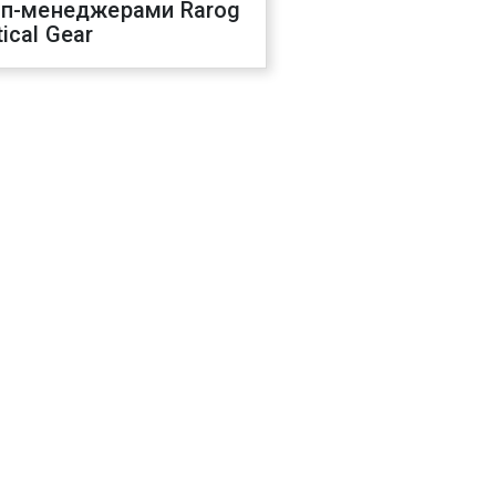
оп-менеджерами Rarog
ical Gear