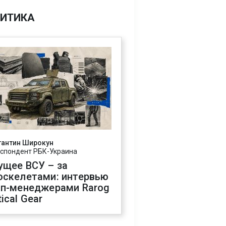
ИТИКА
тантин Широкун
спондент РБК-Украина
ущее ВСУ – за
оскелетами: интервью
оп-менеджерами Rarog
ical Gear