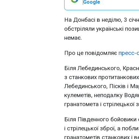
Google
На Донбасі в неділю, 3 січн
обстріляли українські позиц
немає.
Про це повідомляє
пресс-с
Біля Лебединського, Красно
з станкових протитанкових
Лебединського, Пісків і Ма
кулеметів, неподалку Водян
гранатомета і стрілецької з
Біля Південного бойовики 
і стрілецької зброї, а поб
гранатометів станкових і в