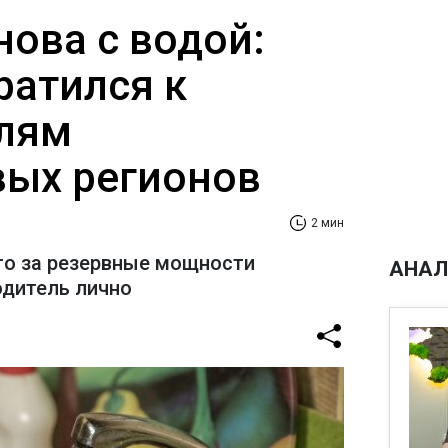
нова с водой:
ратился к
лям
ых регионов
2 мин
то за резервные мощности
АНАЛ
одитель лично