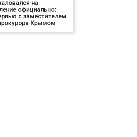
жаловался на
ление официально:
ервью с заместителем
прокурора Крымом