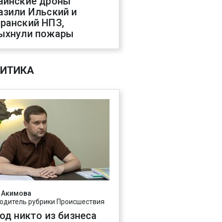
аинские дроны
азили Ильский и
ранский НПЗ,
ыхнули пожары
ИТИКА
 Акимова
одитель рубрики Происшествия
год никто из бизнеса