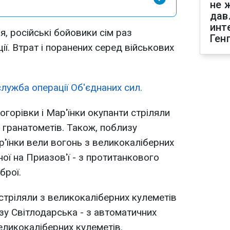
не 
дав
инт
я, російські бойовики сім раз
Ген
ії. Втрат і поранених серед військових
лужба операції Об'єднаних сил.
горівки і Мар'їнки окупанти стріляли
 гранатометів. Також, поблизу
р'їнки вели вогонь з великокаліберних
ої на Приазов'ї - з протитанкового
брої.
стріляли з великокаліберних кулеметів
лизу Світлодарська - з автоматичних
еликокаліберних кулеметів.