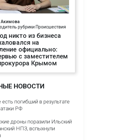
 Акимова
одитель рубрики Происшествия
год никто из бизнеса
жаловался на
ление официально:
ервью с заместителем
прокурора Крымом
НЫЕ НОВОСТИ
 есть погибший в результате
 атаки РФ
ские дроны поразили Ильский
анский НПЗ, вспыхнули
ы