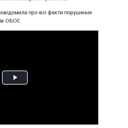
повідомила про всі факти порушення
ів ОБСЄ.
Play
Video