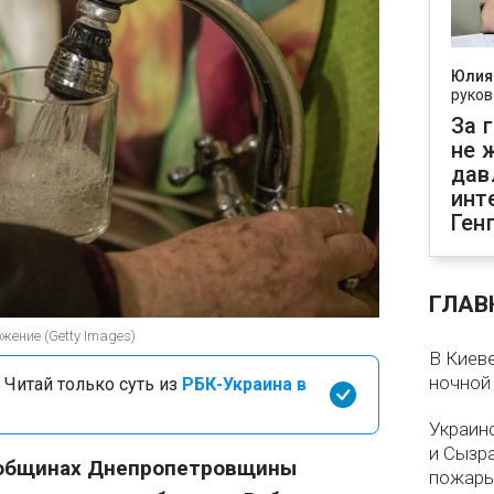
Юлия
руков
За 
не 
дав
инт
Ген
ГЛАВ
жение (Getty Images)
В Киеве
ночной
 Читай только суть из
РБК-Украина в
Украин
и Сызр
 общинах Днепропетровщины
пожар