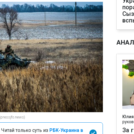
Укр
пор
Сыз
всп
АНАЛ
Юлия
/pressjfo.news)
руков
За 
 Читай только суть из
РБК-Украина в