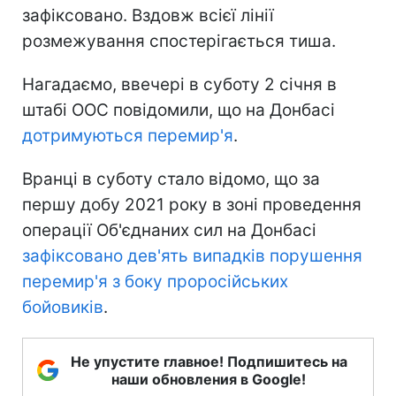
зафіксовано. Вздовж всієї лінії
розмежування спостерігається тиша.
Нагадаємо, ввечері в суботу 2 січня в
штабі ООС повідомили, що на Донбасі
дотримуються перемир'я
.
Вранці в суботу стало відомо, що за
першу добу 2021 року в зоні проведення
операції Об'єднаних сил на Донбасі
зафіксовано дев'ять випадків порушення
перемир'я з боку проросійських
бойовиків
.
Не упустите главное! Подпишитесь на
наши обновления в Google!