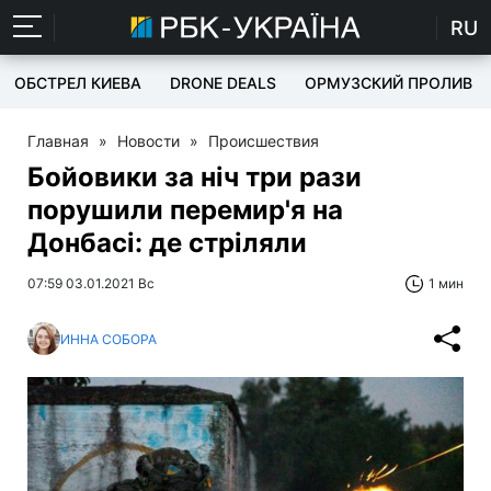
RU
ОБСТРЕЛ КИЕВА
DRONE DEALS
ОРМУЗСКИЙ ПРОЛИВ
Главная
»
Новости
»
Происшествия
Бойовики за ніч три рази
порушили перемир'я на
Донбасі: де стріляли
07:59 03.01.2021 Вс
1 мин
ИННА СОБОРА