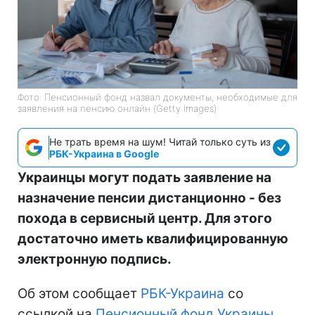
Фото: Пенсионный фонд назвал документы, необходимые для
заявления на пенсию онлайн (Getty Images)
Не трать время на шум! Читай только суть из
РБК-Украина в Google
Украинцы могут подать заявление на
назначение пенсии дистанционно - без
похода в сервисный центр. Для этого
достаточно иметь квалифицированную
электронную подпись.
Об этом сообщает
РБК-Украина
со
ссылкой на
Пенсионный фонд Украины
.