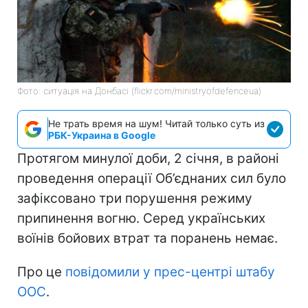
Фото: ситуація на Донбасі (flickr.com/ministryofdefenceua)
Не трать время на шум! Читай только суть из
РБК-Украина в Google
Протягом минулої доби, 2 січня, в районі
проведення операції Об’єднаних сил було
зафіксовано три порушення режиму
припинення вогню. Серед українських
воїнів бойових втрат та поранень немає.
Про це
повідомили у прес-центрі штабу
ООС
.