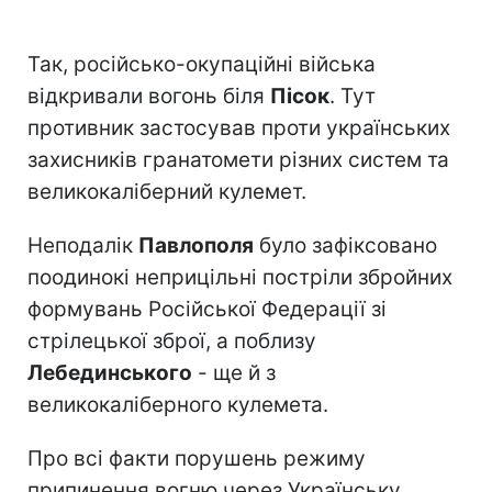
Так, російсько-окупаційні війська
відкривали вогонь біля
Пісок
. Тут
противник застосував проти українських
захисників гранатомети різних систем та
великокаліберний кулемет.
Неподалік
Павлополя
було зафіксовано
поодинокі неприцільні постріли збройних
формувань Російської Федерації зі
стрілецької зброї, а поблизу
Лебединського
- ще й з
великокаліберного кулемета.
Про всі факти порушень режиму
припинення вогню через Українську