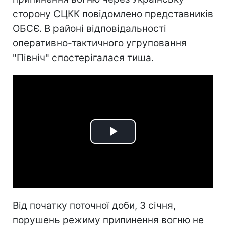
сторону СЦКК повідомлено представників
ОБСЄ. В районі відповідальності
оперативно-тактичного угруповання
"Північ" спостерігалася тиша.
Play
Video
Від початку поточної доби, 3 січня,
порушень режиму припинення вогню не